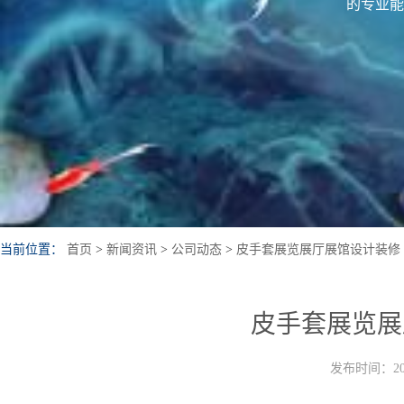
的专业能
当前位置：
首页
>
新闻资讯
>
公司动态
>
皮手套展览展厅展馆设计装修
皮手套展览展
发布时间：202