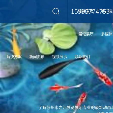
15995774753
网站首页
关于我
设计
展馆展厅
多媒体
解决方案
新闻资讯
视频展示
联系我们
了解苏州水之元展览展示专业的最新动态