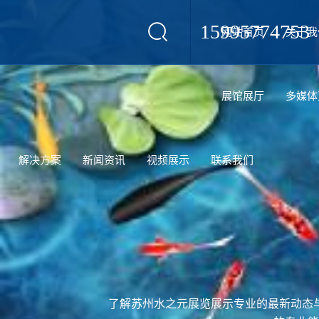
15995774753
网站首页
关于我
设计
展馆展厅
多媒体
解决方案
新闻资讯
视频展示
联系我们
了解苏州水之元展览展示专业的最新动态