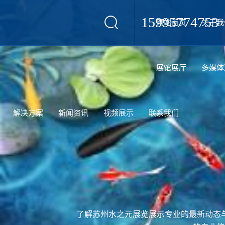
15995774753
网站首页
关于我
设计
展馆展厅
多媒体
解决方案
新闻资讯
视频展示
联系我们
了解苏州水之元展览展示专业的最新动态