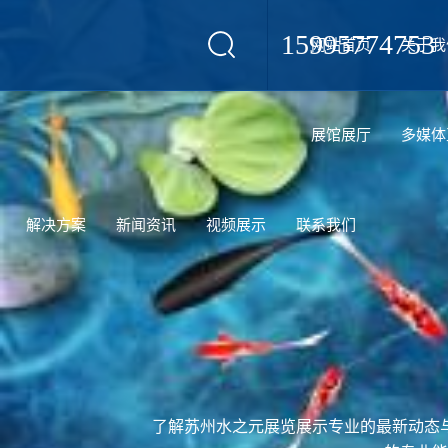
15995774753
网站首页
关于我
设计
展馆展厅
多媒体
解决方案
新闻资讯
视频展示
联系我们
了解苏州水之元展览展示专业的最新动态