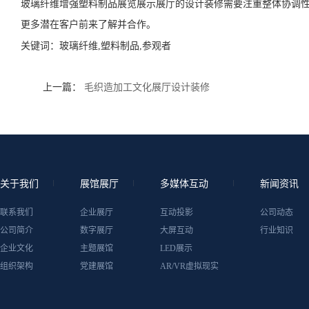
玻璃纤维增强塑料制品展览展示展厅的设计装修需要注重整体协调
更多潜在客户前来了解并合作。
关键词：
玻璃纤维,塑料制品,参观者
上一篇：
毛织造加工文化展厅设计装修
关于我们
展馆展厅
多媒体互动
新闻资讯
联系我们
企业展厅
互动投影
公司动态
公司简介
数字展厅
大屏互动
行业知识
企业文化
主题展馆
LED展示
组织架构
党建展馆
AR/VR虚拟现实