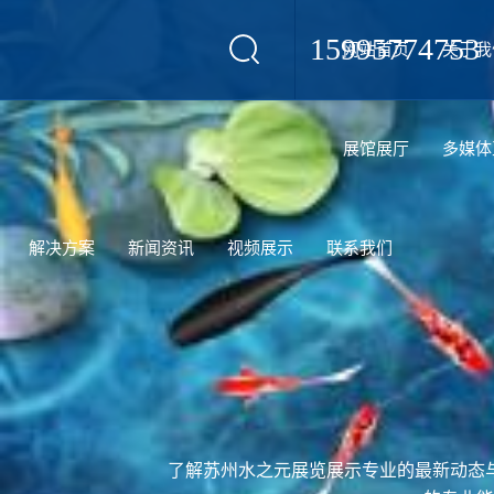
15995774753
网站首页
关于我
设计
展馆展厅
多媒体
解决方案
新闻资讯
视频展示
联系我们
了解苏州水之元展览展示专业的最新动态