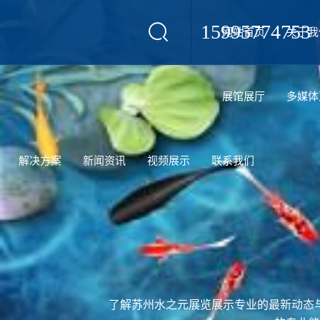
15995774753
网站首页
关于我
设计
展馆展厅
多媒体
解决方案
新闻资讯
视频展示
联系我们
了解苏州水之元展览展示专业的最新动态