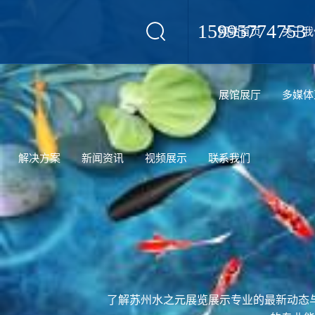
15995774753
网站首页
关于我
设计
展馆展厅
多媒体
解决方案
新闻资讯
视频展示
联系我们
了解苏州水之元展览展示专业的最新动态