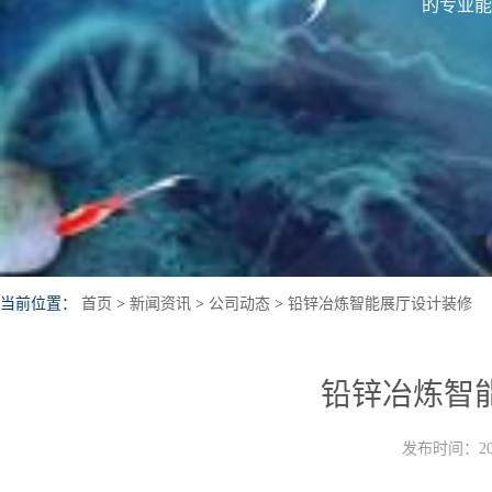
的专业能
当前位置：
首页
>
新闻资讯
>
公司动态
>
铅锌冶炼智能展厅设计装修
铅锌冶炼智
发布时间：202