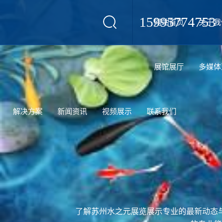
15995774753
网站首页
关于我
设计
展馆展厅
多媒体
解决方案
新闻资讯
视频展示
联系我们
了解苏州水之元展览展示专业的最新动态