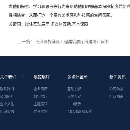
发他们探索、学习和思考等行为来帮助他们理解基本保障制度并培
性相结合，从而打造一个富有艺术感和科技感的空间氛围。
关键词：
媒体互动展厅,多媒体互动,基本保障
上一篇：
海底设施铺设工程建筑展厅搭建设计装修
关于我们
展馆展厅
多媒体互动
新闻资讯
联系我们
企业展厅
互动投影
公司动态
公司简介
数字展厅
大屏互动
行业知识
企业文化
主题展馆
LED展示
组织架构
党建展馆
AR/VR虚拟现实