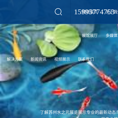
15995774753
网站首页
关于我
设计
展馆展厅
多媒体
解决方案
新闻资讯
视频展示
联系我们
了解苏州水之元展览展示专业的最新动态