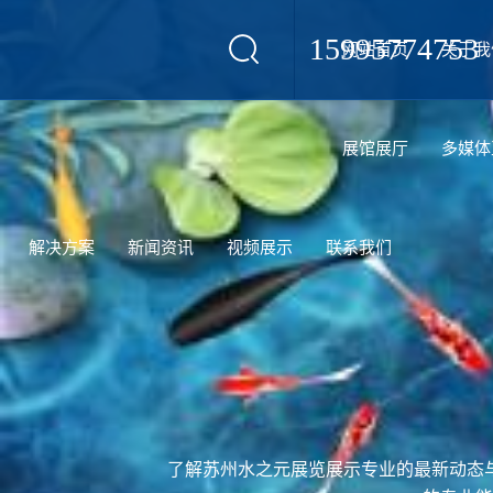
15995774753
网站首页
关于我
设计
展馆展厅
多媒体
解决方案
新闻资讯
视频展示
联系我们
了解苏州水之元展览展示专业的最新动态