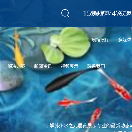
15995774753
网站首页
关于我
设计
展馆展厅
多媒体
解决方案
新闻资讯
视频展示
联系我们
了解苏州水之元展览展示专业的最新动态