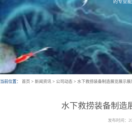
的专业能
当前位置：
首页
>
新闻资讯
>
公司动态
>
水下救捞装备制造展览展示展
水下救捞装备制造
发布时间：202