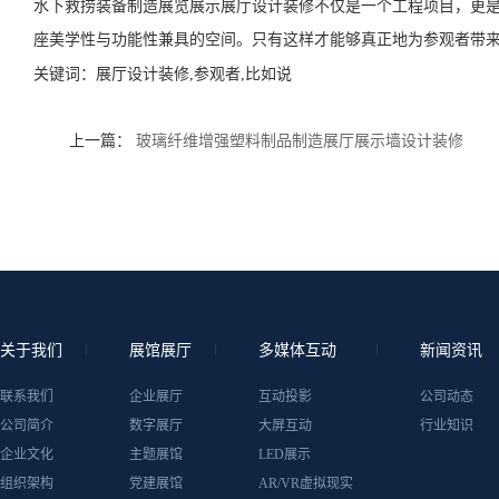
水下救捞装备制造展览展示展厅设计装修不仅是一个工程项目，更
座美学性与功能性兼具的空间。只有这样才能够真正地为参观者带
关键词：
展厅设计装修,参观者,比如说
上一篇：
玻璃纤维增强塑料制品制造展厅展示墙设计装修
关于我们
展馆展厅
多媒体互动
新闻资讯
联系我们
企业展厅
互动投影
公司动态
公司简介
数字展厅
大屏互动
行业知识
企业文化
主题展馆
LED展示
组织架构
党建展馆
AR/VR虚拟现实