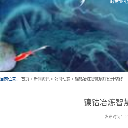
的专业能
当前位置：
首页
>
新闻资讯
>
公司动态
>
镍钴冶炼智慧展厅设计装修
镍钴冶炼智
发布时间：202