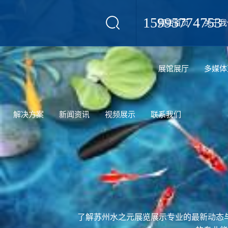
15995774753
网站首页
关于我
设计
展馆展厅
多媒体
解决方案
新闻资讯
视频展示
联系我们
了解苏州水之元展览展示专业的最新动态