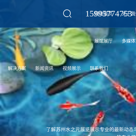
15995774753
网站首页
关于我
设计
展馆展厅
多媒体
解决方案
新闻资讯
视频展示
联系我们
了解苏州水之元展览展示专业的最新动态