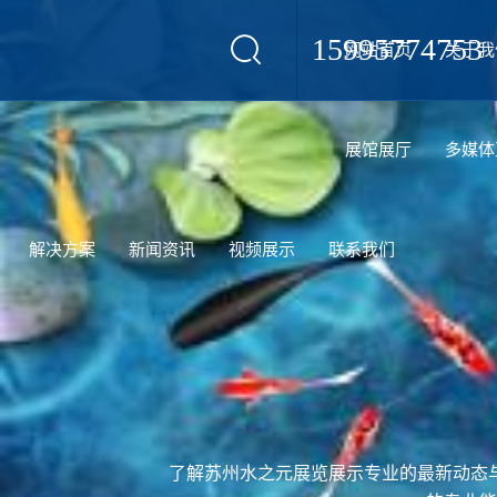
15995774753
网站首页
关于我
设计
展馆展厅
多媒体
解决方案
新闻资讯
视频展示
联系我们
了解苏州水之元展览展示专业的最新动态