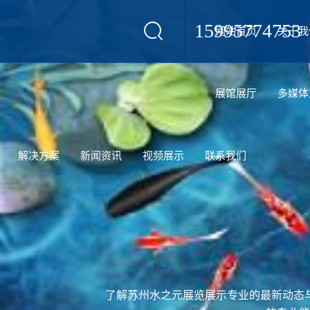
15995774753
网站首页
关于我
设计
展馆展厅
多媒体
解决方案
新闻资讯
视频展示
联系我们
了解苏州水之元展览展示专业的最新动态