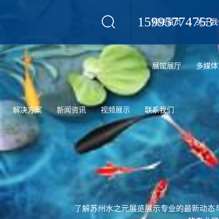
15995774753
网站首页
关于我
设计
展馆展厅
多媒体
解决方案
新闻资讯
视频展示
联系我们
了解苏州水之元展览展示专业的最新动态