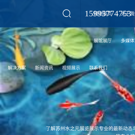
15995774753
网站首页
关于我
设计
展馆展厅
多媒体
解决方案
新闻资讯
视频展示
联系我们
了解苏州水之元展览展示专业的最新动态