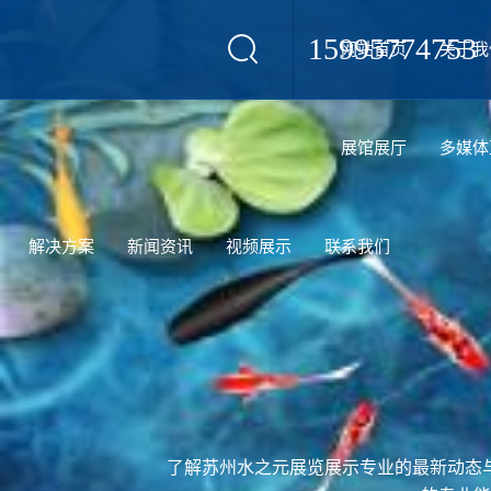
15995774753
网站首页
关于我
设计
展馆展厅
多媒体
解决方案
新闻资讯
视频展示
联系我们
了解苏州水之元展览展示专业的最新动态