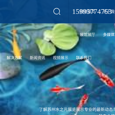
15995774753
网站首页
关于我
设计
展馆展厅
多媒体
解决方案
新闻资讯
视频展示
联系我们
了解苏州水之元展览展示专业的最新动态