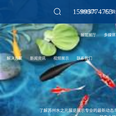
15995774753
网站首页
关于我
设计
展馆展厅
多媒体
解决方案
新闻资讯
视频展示
联系我们
了解苏州水之元展览展示专业的最新动态