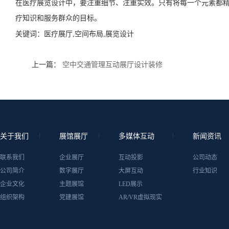
在医疗展览设计中，要注重细节、注重实效。只有将每一个元素都
疗知识和服务群众的目标。
关键词：
医疗展厅,空间布局,展览设计
上一篇：
空中交通管理互动展厅设计装修
关于我们
展馆展厅
多媒体互动
新闻资讯
联系我们
企业展厅
互动投影
公司动态
公司简介
数字展厅
大屏互动
行业知识
企业文化
主题展馆
LED展示
组织架构
党建展馆
AR/VR虚拟现实