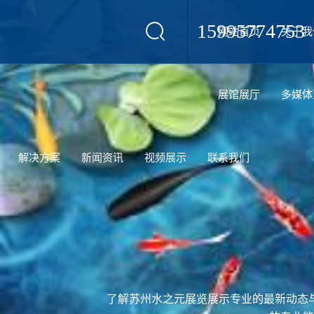
15995774753
网站首页
关于我
设计
展馆展厅
多媒体
解决方案
新闻资讯
视频展示
联系我们
了解苏州水之元展览展示专业的最新动态