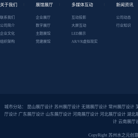
关于我们
展馆展厅
多媒体互动
新闻资讯
联系我们
企业展厅
互动投影
公司动态
公司简介
数字展厅
大屏互动
行业知识
企业文化
主题展馆
LED展示
组织架构
党建展馆
AR/VR虚拟现实
城市分站：
昆山展厅设计
苏州展厅设计
无锡展厅设计
常州展厅设计
厅设计
广东展厅设计
山东展厅设计
河南展厅设计
河北展厅设计
湖北
计
云南展厅
CopyRight 苏州水之元