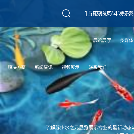
15995774753
网站首页
关于我
设计
展馆展厅
多媒体
解决方案
新闻资讯
视频展示
联系我们
了解苏州水之元展览展示专业的最新动态