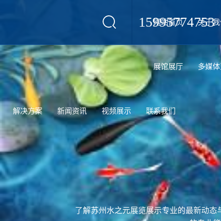
15995774753
网站首页
关于我
设计
展馆展厅
多媒体
解决方案
新闻资讯
视频展示
联系我们
了解苏州水之元展览展示专业的最新动态