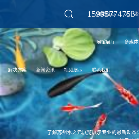
15995774753
网站首页
关于我
设计
展馆展厅
多媒体
解决方案
新闻资讯
视频展示
联系我们
了解苏州水之元展览展示专业的最新动态