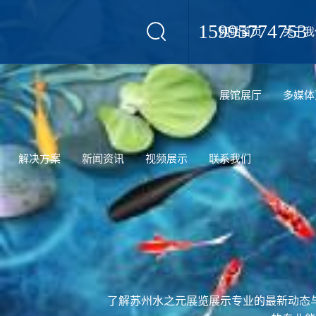
15995774753
网站首页
关于我
设计
展馆展厅
多媒体
解决方案
新闻资讯
视频展示
联系我们
了解苏州水之元展览展示专业的最新动态