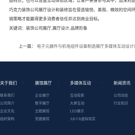
品特点；也可以设置互动体验区域，让客户亲身参与其中，加深对
巧克力装饰公司展厅设计和装修旨在营造愉悦、美观、槁效的空间
销策略才能赢得更多消费者信任并达到商业目标。
关键词：
装饰公司展厅,展厅设计,品牌形象
上一篇：
电子元器件与机电组件设备制造展厅多媒体互动设计
关于我们
展馆展厅
多媒体互动
新闻资讯
联系我们
企业展厅
互动投影
公司动态
公司简介
数字展厅
大屏互动
行业知识
企业文化
主题展馆
LED展示
组织架构
党建展馆
AR/VR虚拟现实