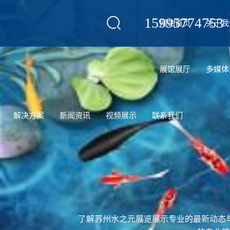
15995774753
网站首页
关于我
设计
展馆展厅
多媒体
解决方案
新闻资讯
视频展示
联系我们
了解苏州水之元展览展示专业的最新动态