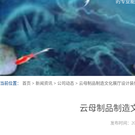
的专业能
当前位置：
首页
>
新闻资讯
>
公司动态
>
云母制品制造文化展厅设计装
云母制品制造
发布时间：202