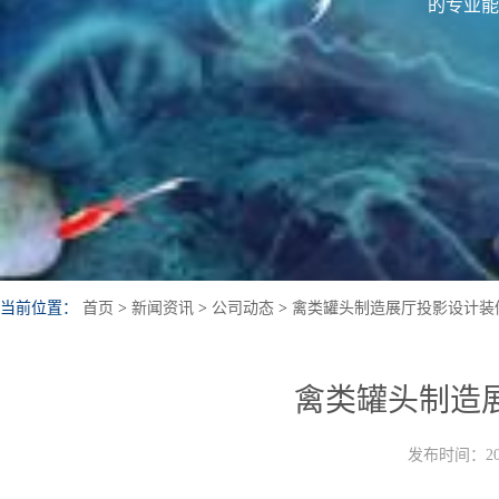
的专业能
当前位置：
首页
>
新闻资讯
>
公司动态
>
禽类罐头制造展厅投影设计装
禽类罐头制造
发布时间：202