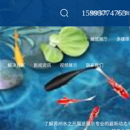
15995774753
网站首页
关于我
设计
展馆展厅
多媒体
解决方案
新闻资讯
视频展示
联系我们
了解苏州水之元展览展示专业的最新动态