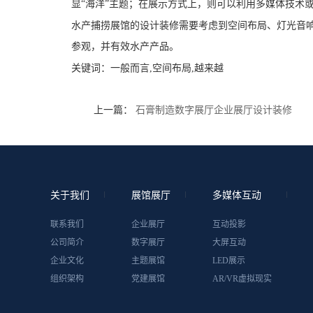
显“海洋”主题；在展示方式上，则可以利用多媒体技术
水产捕捞展馆的设计装修需要考虑到空间布局、灯光音
参观，并有效水产产品。
关键词：
一般而言,空间布局,越来越
上一篇：
石膏制造数字展厅企业展厅设计装修
关于我们
展馆展厅
多媒体互动
联系我们
企业展厅
互动投影
公司简介
数字展厅
大屏互动
企业文化
主题展馆
LED展示
组织架构
党建展馆
AR/VR虚拟现实