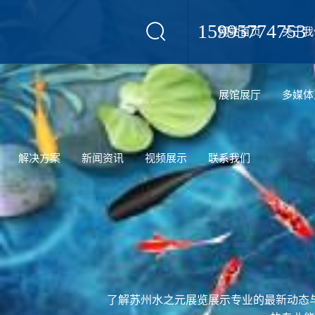
15995774753
网站首页
关于我
设计
展馆展厅
多媒体
解决方案
新闻资讯
视频展示
联系我们
了解苏州水之元展览展示专业的最新动态