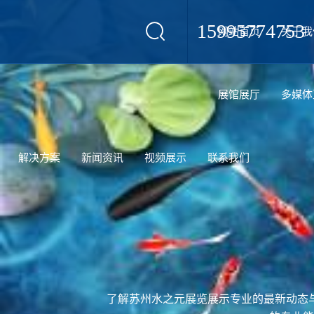
15995774753
网站首页
关于我
设计
展馆展厅
多媒体
解决方案
新闻资讯
视频展示
联系我们
了解苏州水之元展览展示专业的最新动态