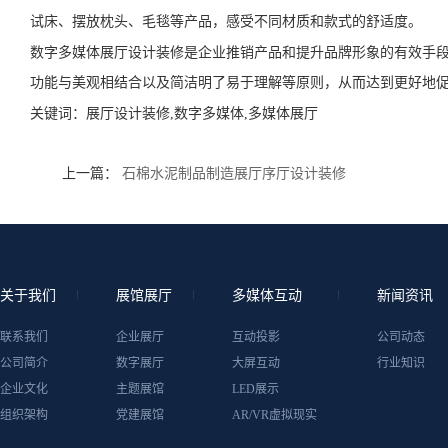
试床、摆放枕头、毛毯等产品，感受不同材质和款式的舒适度。
数字多媒体展厅设计装修是企业推销产品和提升品牌形象的有效手
功能与美观相结合以及简洁明了易于理解等原则，从而达到更好地
关键词：
展厅设计装修,数字多媒体,多媒体展厅
上一篇：
石棉水泥制品制造展厅序厅设计装修
关于我们
展馆展厅
多媒体互动
新闻资讯
联系我们
企业展厅
互动投影
公司动态
公司简介
数字展厅
大屏互动
行业知识
企业文化
主题展馆
LED展示
组织架构
党建展馆
AR/VR虚拟现实