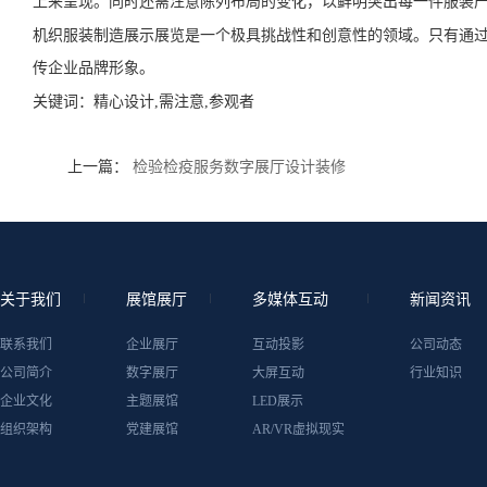
上来呈现。同时还需注意陈列布局的变化，以鲜明突出每一件服装
机织服装制造展示展览是一个极具挑战性和创意性的领域。只有通
传企业品牌形象。
关键词：
精心设计,需注意,参观者
上一篇：
检验检疫服务数字展厅设计装修
关于我们
展馆展厅
多媒体互动
新闻资讯
联系我们
企业展厅
互动投影
公司动态
公司简介
数字展厅
大屏互动
行业知识
企业文化
主题展馆
LED展示
组织架构
党建展馆
AR/VR虚拟现实