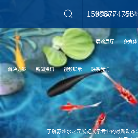
15995774753
网站首页
关于我
设计
展馆展厅
多媒体
解决方案
新闻资讯
视频展示
联系我们
了解苏州水之元展览展示专业的最新动态