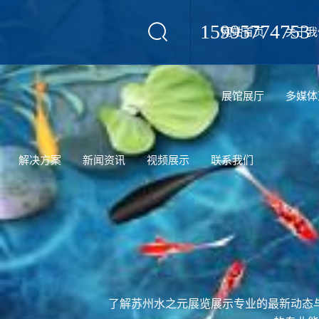
15995774753
网站首页
关于我
设计
展馆展厅
多媒体
解决方案
新闻资讯
视频展示
联系我们
了解苏州水之元展览展示专业的最新动态