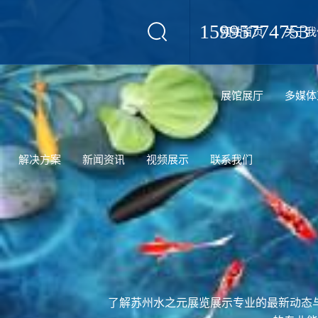
15995774753
网站首页
关于我
设计
展馆展厅
多媒体
解决方案
新闻资讯
视频展示
联系我们
了解苏州水之元展览展示专业的最新动态