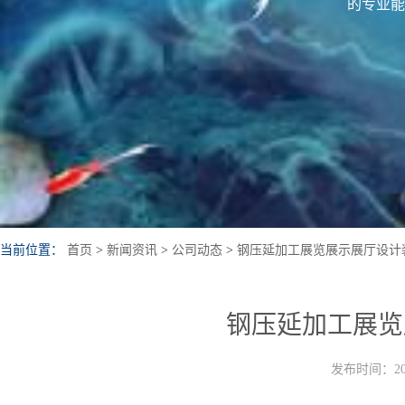
的专业能
当前位置：
首页
>
新闻资讯
>
公司动态
>
钢压延加工展览展示展厅设计
钢压延加工展览
发布时间：202