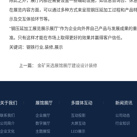
除此之外，展厅内部还需要设置一些辅助设施，如信息咨询台、休
在展览内容方面，可以通过多种方式来呈现钢压延加工过程和产品
示及交互体验环节等。
“钢压延加工展览展示展厅”作为企业向外界自己产品与发展成果的
准。只有这样才能在市场上取得更好的效果并赢得客户信任。
关键词：
钢铁行业,装修,展示
上一篇：
金矿采选展馆展厅建设设计装修
关于我们
展馆展厅
多媒体互动
新闻资讯
联系我们
企业展厅
互动投影
公司动态
公司简介
数字展厅
大屏互动
行业知识
企业文化
主题展馆
LED展示