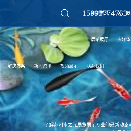
15995774753
网站首页
关于我
设计
展馆展厅
多媒体
解决方案
新闻资讯
视频展示
联系我们
了解苏州水之元展览展示专业的最新动态