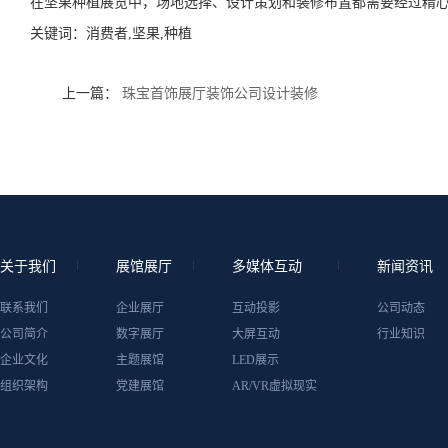
在坚果种植展览中，场地选择、设计策划和装修布置都需要经过精
关键词：
消费者,坚果,种植
上一篇：
珠宝首饰展厅装饰公司设计装修
关于我们
展馆展厅
多媒体互动
新闻资讯
联系我们
企业展厅
互动投影
公司动态
公司简介
数字展厅
大屏互动
行业知识
企业文化
主题展馆
LED展示
组织架构
党建展馆
AR/VR虚拟现实