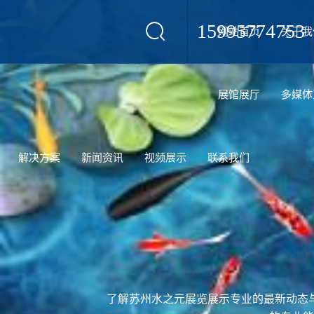
15995774753
网站首页
关于我
设计
展馆展厅
多媒体
解决方案
新闻资讯
视频展示
联系我们
了解苏州水之元展览展示专业的最新动态